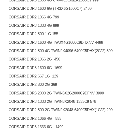
CORSAIR DDR3 1600
4G
CMX4GX
3M2
A
1600C
9 999
CORSAIR DDR3 1600
6G
(TR3X
6G
1600C
7) 2499
CORSAIR DDR2 1066
4G
799
CORSAIR DDR3 1333
4G
899
CORSAIR DDR2 800
1 G
155
CORSAIR DDR3 1600
4G
TW3X
4G
1600C
9DHXNV 4499
CORSAIR DDR2 800
4G
TWIN2X4096
-6400C
5DHX(
2G
*2) 599
CORSAIR DDR2 1066
2G
450
CORSAIR DDR3 1600
6G
1699
CORSAIR DDR2 667
1G
129
CORSAIR DDR2 800
2G
369
CORSAIR DDR3 2000
2G
TWIN3X
2G
2000C
9DFNV 3999
CORSAIR DDR3 1333
2G
TWIN3X2048
-1333C
9 579
CORSAIR DDR2 800
2G
TWIN2X2048
-6400C
5DHX(
1G
*2) 299
CORSAIR DDR2 1066
4G
999
CORSAIR DDR3 1333
6G
1499