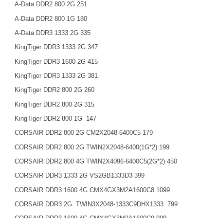
A-Data DDR2 800
2G
251
A-Data DDR2 800
1G
180
A-Data DDR3 1333
2G
335
KingTiger DDR3 1333
2G
347
KingTiger DDR3 1600
2G
415
KingTiger DDR3 1333
2G
381
KingTiger DDR2 800
2G
260
KingTiger DDR2 800
2G
315
KingTiger DDR2 800
1G
147
CORSAIR DDR2 800
2G
CM2X2048
-6400C
5 179
CORSAIR DDR2 800
2G
TWIN2X2048-6400(
1G
*2) 199
CORSAIR DDR2 800
4G
TWIN2X4096
-6400C
5(
2G
*2) 450
CORSAIR DDR3 1333
2G
VS2GB1333D3 399
CORSAIR DDR3 1600
4G
CMX4GX
3M2
A
1600C
8 1099
CORSAIR DDR3
2G
TWIN3X2048
-1333C
9DHX1333
799