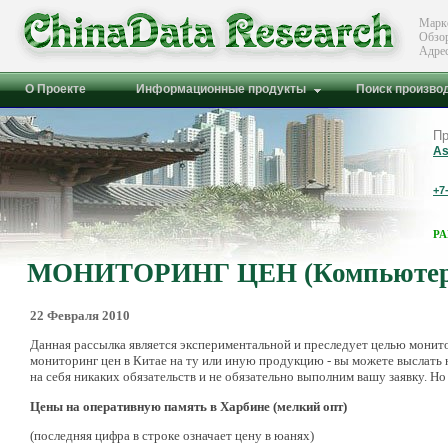
Марк
Обзо
Адре
О Проекте
Информационные продукты
Поиск произво
Пр
As
+7
Р
МОНИТОРИНГ ЦЕН (Компьютер
22 Февраля 2010
Данная рассылка является экспериментальной и преследует целью монито
мониторинг цен в Китае на ту или иную продукцию - вы можете выслать
на себя никаких обязательств и не обязательно выполним вашу заявку. Но 
Цены на оперативную память в Харбине (мелкий опт)
(последняя цифра в строке означает цену в юанях)