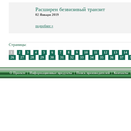
Расширен безвизивый транзит
02 Января 2019
подробнее »
Страницы:
1
2
3
4
5
6
7
8
9
10
11
12
13
14
26
27
28
29
30
31
32
33
34
35
36
37
О Проекте
|
Информационные продукты
|
Поиск производителей
|
Контакты